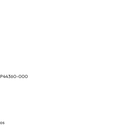
 CEP44360-000
dos